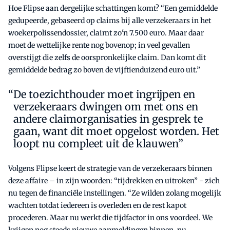
Hoe Flipse aan dergelijke schattingen komt? “Een gemiddelde
gedupeerde, gebaseerd op claims bij alle verzekeraars in het
woekerpolissendossier, claimt zo'n 7.500 euro. Maar daar
moet de wettelijke rente nog bovenop; in veel gevallen
overstijgt die zelfs de oorspronkelijke claim. Dan komt dit
gemiddelde bedrag zo boven de vijftienduizend euro uit.”
De toezichthouder moet ingrijpen en
verzekeraars dwingen om met ons en
andere claimorganisaties in gesprek te
gaan, want dit moet opgelost worden. Het
loopt nu compleet uit de klauwen”
Volgens Flipse keert de strategie van de verzekeraars binnen
deze affaire – in zijn woorden: “tijdrekken en uitroken” - zich
nu tegen de financiële instellingen. “Ze wilden zolang mogelijk
wachten totdat iedereen is overleden en de rest kapot
procederen. Maar nu werkt die tijdfactor in ons voordeel. We
krijgen nog steeds nieuwe aanmeldingen binnen, nu