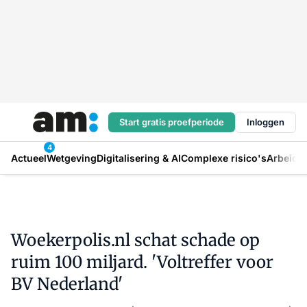
Start gratis proefperiode
Inloggen
4
Actueel
Wetgeving
Digitalisering & AI
Complexe risico's
Arbeids
Woekerpolis.nl schat schade op
ruim 100 miljard. 'Voltreffer voor
BV Nederland'