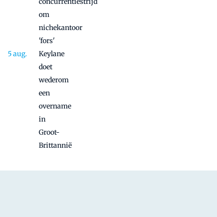
concurrentiestrijd
om
nichekantoor
'fors'
Keylane
doet
wederom
een
overname
in
Groot-
Brittannië