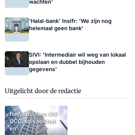
wachten'
'Halal-bank' Insifr: 'We zijn nog
helemaal geen bank'
SIVI: 'Intermediair wil weg van lokaal
opslaan en dubbel bijhouden
gegevens'
Uitgelicht door de redactie
Halfjaarcijfers NN:
OCG, solvabiliteit
én