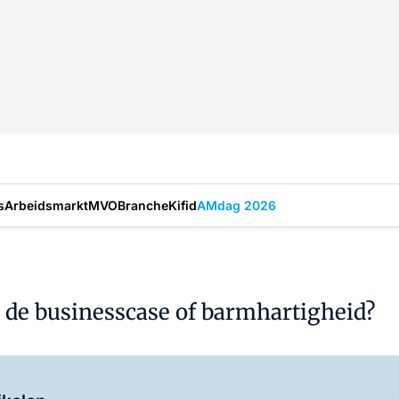
s
Arbeidsmarkt
MVO
Branche
Kifid
AMdag 2026
r de businesscase of barmhartigheid?
Log in
om dit artikel te lezen.