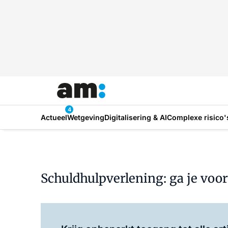
4
Actueel
Wetgeving
Digitalisering & AI
Complexe risico'
Schuldhulpverlening: ga je voo