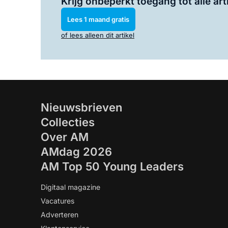
Krijg onbeperkt toegang tot alle art
Lees 1 maand gratis
of lees alleen dit artikel
Nieuwsbrieven
Collecties
Over AM
AMdag 2026
AM Top 50 Young Leaders
Digitaal magazine
Vacatures
Adverteren