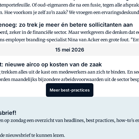
portefeuille. Of oud-eigenaren die na een fusie, tegen alle afsprak
en. Hoe voorkom je zelf zo'n zaak? We vroegen een ervaringsdeskundi
oeg: zo trek je meer én betere sollicitanten aan
voerd, zeker in de financiële sector. Maar werkgevers die denken 
s employer branding-specialist Nina van Acker een grote fout. "Em
 en waarom zij ook blijven."
15 mei 2026
: nieuwe airco op kosten van de zaak
g trekken alles uit de kast om medewerkers aan zich te binden. En 
 worden maandelijks bijzondere arbeidsvoorwaarden uit de sector b
Meer best-practices
brief!
 op zondag een overzicht van headlines, best practices, how-to's en
 de nieuwsbrief te kunnen lezen.