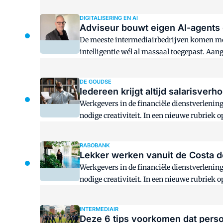
Aon.
DIGITALISERING EN AI
Adviseur bouwt eigen AI-agents e
De meeste intermediairbedrijven komen mo
intelligentie wél al massaal toegepast. Aang
DE GOUDSE
Iedereen krijgt altijd salarisver
Werkgevers in de financiële dienstverlenin
nodige creativiteit. In een nieuwe rubriek
een salarisverhoging.
RABOBANK
Lekker werken vanuit de Costa de
Werkgevers in de financiële dienstverlenin
nodige creativiteit. In een nieuwe rubriek
Rabobank.
INTERMEDIAIR
Deze 6 tips voorkomen dat person