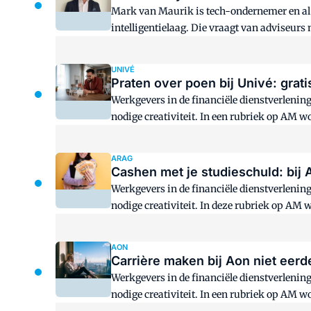
Mark van Maurik is tech-ondernemer en al 
intelligentielaag. Die vraagt van adviseurs
een veelvoud aan rotklussen uit handen Va
UNIVÉ
Praten over poen bij Univé: gra
Werkgevers in de financiële dienstverlenin
nodige creativiteit. In een rubriek op AM 
een budgetcoach.
ARAG
Cashen met je studieschuld: bij A
Werkgevers in de financiële dienstverlenin
nodige creativiteit. In deze rubriek op AM
aantrekkelijk aflossen.
AON
Carrière maken bij Aon niet eer
Werkgevers in de financiële dienstverlenin
nodige creativiteit. In een rubriek op AM w