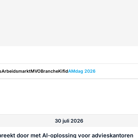
s
Arbeidsmarkt
MVO
Branche
Kifid
AMdag 2026
30 juli 2026
breekt door met AI-oplossing voor advieskantoren