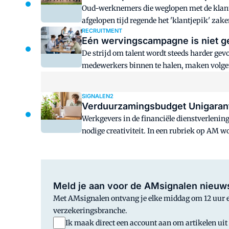
Oud-werknemers die weglopen met de klanten
afgelopen tijd regende het 'klantjepik' zak
RECRUITMENT
Eén wervingscampagne is niet gen
De strijd om talent wordt steeds harder ge
medewerkers binnen te halen, maken volgen
waarom mensen voor een organisatie kiezen
SIGNALEN2
Verduurzamingsbudget Unigarant
Werkgevers in de financiële dienstverlenin
nodige creativiteit. In een rubriek op AM
Unigarant.
Meld je aan voor de AMsignalen nieuws
Met AMsignalen ontvang je elke middag om 12 uur en
verzekeringsbranche.
Ik maak direct een account aan om artikelen uit