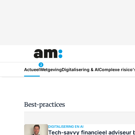
2
Actueel
Wetgeving
Digitalisering & AI
Complexe risico'
Best-practices
DIGITALISERING EN AI
Tech-savvy financieel adviseur 