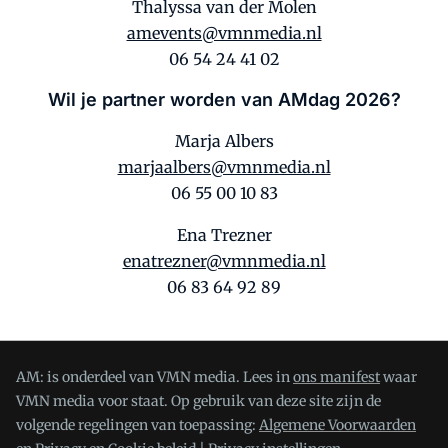
Thalyssa van der Molen
amevents@vmnmedia.nl
06 54 24 41 02
Wil je partner worden van AMdag 2026?
Marja Albers
marjaalbers@vmnmedia.nl
06 55 00 10 83
Ena Trezner
enatrezner@vmnmedia.nl
06 83 64 92 89
AM: is onderdeel van VMN media. Lees in
ons manifest
waar
VMN media voor staat. Op gebruik van deze site zijn de
volgende regelingen van toepassing:
Algemene Voorwaarden