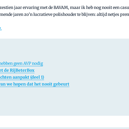
zestien jaar ervaring met de BAVAM, maar ik heb nog nooit een casu
mende jaren zo’n lucratieve polishouder te blijven: altijd netjes pre
e
.
 hebben geen AVP nodig
t de RijBeterBox
achten aanpakt (deel 1)
van we hopen dat het nooit gebeurt