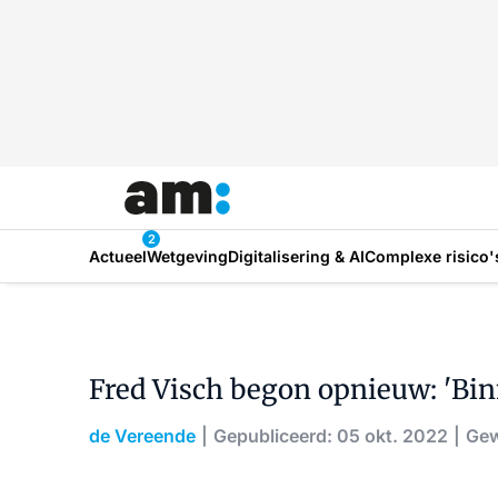
2
Actueel
Wetgeving
Digitalisering & AI
Complexe risico'
Fred Visch begon opnieuw: 'Bi
de Vereende
Gepubliceerd: 05 okt. 2022
Gew