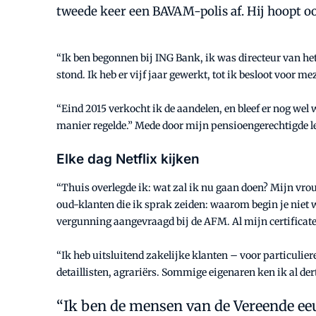
tweede keer een BAVAM-polis af. Hij hoopt oo
“Ik ben begonnen bij ING Bank, ik was directeur van he
stond. Ik heb er vijf jaar gewerkt, tot ik besloot voor 
“Eind 2015 verkocht ik de aandelen, en bleef er nog we
manier regelde.” Mede door mijn pensioengerechtigde le
Elke dag
Netflix kijken
“Thuis overlegde ik: wat zal ik nu gaan doen? Mijn vrouw
oud-klanten die ik sprak zeiden: waarom begin je niet
vergunning aangevraagd bij de AFM. Al mijn certificaten
“Ik heb uitsluitend zakelijke klanten – voor particulier
detaillisten, agrariërs. Sommige eigenaren ken ik al de
Ik ben de mensen van de Vereende ee