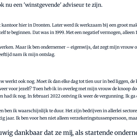
k nu een 'winstgevende' adviseur te zijn.
t kantoor hier in Dronten. Later werd ik werkzaam bij een groot mak
mezelf te beginnen. Dat was in 1999. Met een negatief vermogen, allee
l werken. Maar ik ben ondernemer – eigenwijs, dat zegt mijn vrouw o
eftijd nam ik mijn ontslag.
 werkt ook nog. Moet ik dan elke dag tot tien uur in bed liggen, de 
 weer voor jezelf? Toen heb ik in overleg met mijn vrouw de knoop
 had ik nog. In februari 2022 ontving ik weer de vergunning. Ik ga d
en ben ik waarschijnlijk te duur. Het zijn bedrijven in allerlei secto
rtig jaar. Ik ben voor hen niet alleen verzekeringstussenpersoon, ma
uwig dankbaar dat ze mij, als startende onder