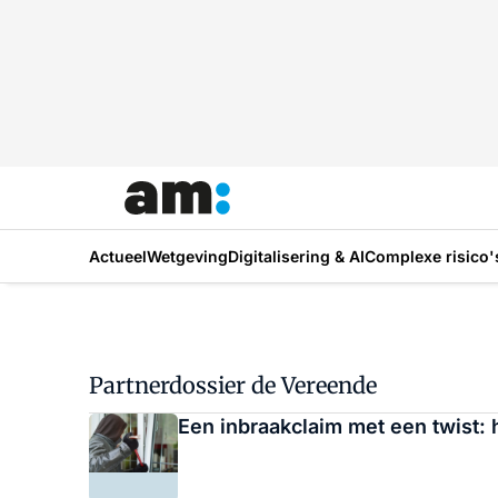
Actueel
Wetgeving
Digitalisering & AI
Complexe risico'
Partnerdossier de Vereende
Een inbraakclaim met een twist: 