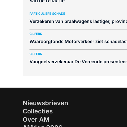
Van de redactie
PARTICULIERE SCHADE
Verzekeren van praalwagens lastiger, provinci
CIJFERS
Waarborgfonds Motorverkeer ziet schadelast
CIJFERS
Vangnetverzekeraar De Vereende presenteert 
Nieuwsbrieven
Collecties
Over AM