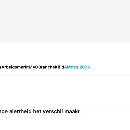
s
Arbeidsmarkt
MVO
Branche
Kifid
AMdag 2026
hoe alertheid het verschil maakt