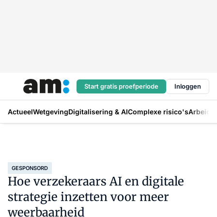
Start gratis proefperiode
Inloggen
Actueel
Wetgeving
Digitalisering & AI
Complexe risico's
Arbeids
GESPONSORD
Hoe verzekeraars AI en digitale
strategie inzetten voor meer
weerbaarheid