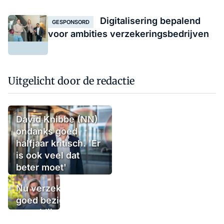
Digitalisering bepalend
GESPONSORD
voor ambities verzekeringsbedrijven
Uitgelicht door de redactie
David Knibbe (NN)
ondanks goed
halfjaar kritisch. 'Er
is ook veel dat
beter moet'
Nu verzekeraars
goed bezig zijn,
waar blijven de