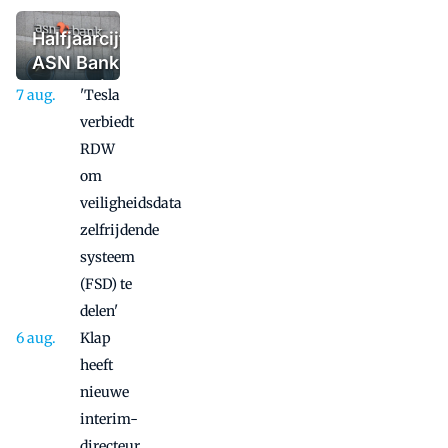
topvrouwen bij
advieskantoren?
Halfjaarcijfers
ASN Bank:
reorganisatie
'Tesla
betaalt zich
verbiedt
verder uit
RDW
om
veiligheidsdata
zelfrijdende
systeem
(FSD) te
delen'
Klap
heeft
nieuwe
interim-
directeur