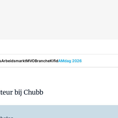
s
Arbeidsmarkt
MVO
Branche
Kifid
AMdag 2026
teur bij Chubb
Log in
om dit artikel te lezen.