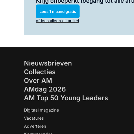
Krijg onbeperkt toegang tot alle art
Lees 1 maand gratis
of lees alleen dit artikel
Nieuwsbrieven
Collecties
Over AM
AMdag 2026
AM Top 50 Young Leaders
Digitaal magazine
Vacatures
Adverteren