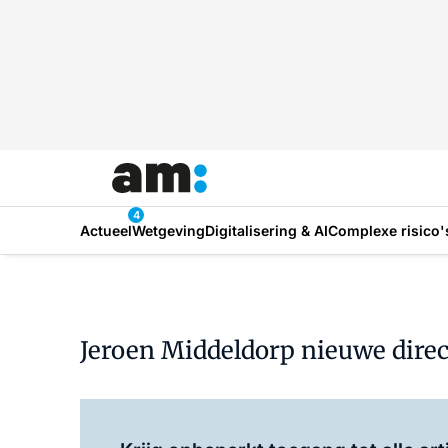
4
Actueel
Wetgeving
Digitalisering & AI
Complexe risico'
Jeroen Middeldorp nieuwe direc