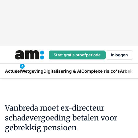
Start gratis proefperiode
Inloggen
4
Actueel
Wetgeving
Digitalisering & AI
Complexe risico's
Arbeids
Vanbreda moet ex-directeur
schadevergoeding betalen voor
gebrekkig pensioen