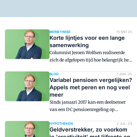
MONEYWISE
15 MEI 25
Korte lijntjes voor een lange
samenwerking
Columnist Jeroen Wolfsen realiseerde
zich de afgelopen tijd hoe belangrijk het
is om goed samen te werken. Een aantal
jaar gelden merkte hij op dat banken en
BLOG
7 JAN. 25
Variabel pensioen vergelijken?
verzekeraars steeds slechter bereikbaar
Appels met peren en nog veel
werden voor het intermediair. Een
meer
slechte ontwikkeling volgens hem.
Sinds januari 2017 kan een deelnemer
van een DC pensioenregeling op
pensioenleeftijd kiezen tussen een vast
pensioen en variabel pensioen. Anders
HYPOTHEKEN
2 JUL. 24
Geldverstrekker, zo voorkom
dan bij een vast pensioen, kun je bij
je 'creativiteit' met lijfrente en