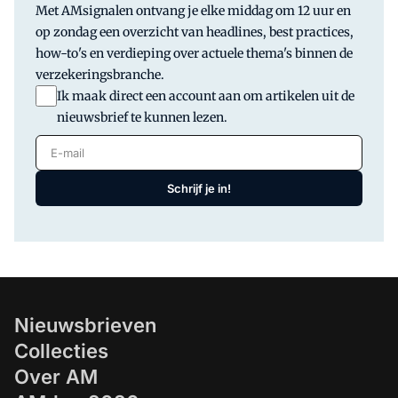
lijfrente. Daarmee voldoen we keurig
Met AMsignalen ontvang je elke middag om 12 uur en
aan de wet en de verplichtingen die we
op zondag een overzicht van headlines, best practices,
hebben.
how-to's en verdieping over actuele thema's binnen de
verzekeringsbranche.
Ik maak direct een account aan om artikelen uit de
nieuwsbrief te kunnen lezen.
E-mail
Schrijf je in!
Nieuwsbrieven
Collecties
Over AM