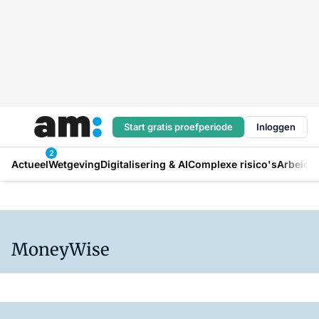
Start gratis proefperiode
Inloggen
2
Actueel
Wetgeving
Digitalisering & AI
Complexe risico's
Arbeids
MoneyWise