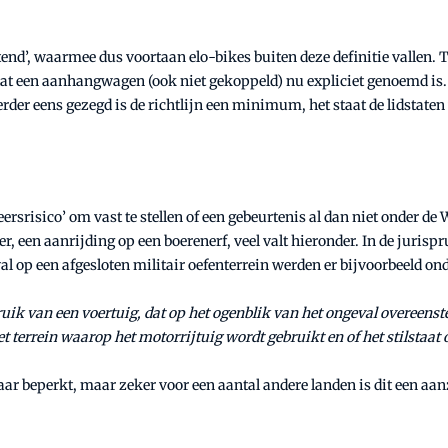
itend’, waarmee dus voortaan elo-bikes buiten deze definitie vallen.
dat een aanhangwagen (ook niet gekoppeld) nu expliciet genoemd is.
erder eens gezegd is de richtlijn een minimum, het staat de lidstaten
rsrisico’ om vast te stellen of een gebeurtenis al dan niet onder de
, een aanrijding op een boerenerf, veel valt hieronder. In de jurisp
al op een afgesloten militair oefenterrein werden er bijvoorbeeld on
uik van een voertuig, dat op het ogenblik van het ongeval overeenst
terrein waarop het motorrijtuig wordt gebruikt en of het stilstaat o
aar beperkt, maar zeker voor een aantal andere landen is dit een aa