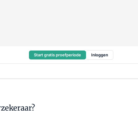
Start gratis proefperiode
Inloggen
rzekeraar?