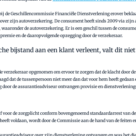
ij de Geschillencommissie Financiële Dienstverlening erover bekla
r over zijn autoverzekering. De consument heeft sinds 2009 via zijn
aaronder de autoverzekering. Er is een geschil tussen de consumen
e premie en de daaropvolgende opzegging door de verzekeraar.
che bijstand aan een klant verleent, valt dit ni
 de verzekeraar opgenomen om ervoor te zorgen dat de klacht door 
agd dat de tussenpersoon niet meer dan dat voor hem heeft gedaan e
ing door de assurantieadviseur ontvangen provisie en dienstverleni
af voor de zorgplicht conform bovengenoemd standaardarrest van de
heeft voldaan, wordt door de Commissie aan de hand van de feiten 
surantieadviseur over zijn dienstverlening ontvangen en was het d