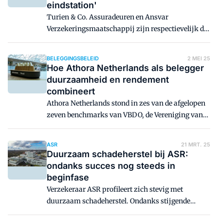
eindstation'
Turien & Co. Assuradeuren en Ansvar
Verzekeringsmaatschappij zijn respectievelijk de
eerste specifiek Nederlandse assuradeur en
schadeverzekeraar die het predicaat 'B Corp'
BELEGGINGSBELEID
2 MEI 25
mogen dragen. Maar daar ging een intensief
Hoe Athora Netherlands als belegger
traject aan vooraf. Twee kartrekkers vertellen er
duurzaamheid en rendement
meer over, delen geleerde lessen en weten: 'Over
combineert
drie jaar mogen we wéér!"
Athora Netherlands stond in zes van de afgelopen
zeven benchmarks van VBDO, de Vereniging van
Beleggers voor Duurzame Ontwikkeling, op de
eerste plek. Hoe doen ze dat? Directeur
ASR
21 MRT. 25
duurzaamheid Maarten Stigter legt het graag uit:
Duurzaam schadeherstel bij ASR:
"Bedrijven waar wij in investeren, moeten op z'n
ondanks succes nog steeds in
minst een geloofwaardig plan hebben om de
beginfase
transitie naar een duurzamere bedrijfsvoering te
Verzekeraar ASR profileert zich stevig met
maken."
duurzaam schadeherstel. Ondanks stijgende
cijfers in de particuliere markt moet het bedrijf