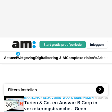
Start gratis proefperiode
Inloggen
2
Actueel
Wetgeving
Digitalisering & AI
Complexe risico's
Arbeids
Filters instellen
2
MAATSCHAPPELIJK VERANTWOORD ONDERNEMEN
4 SEP. 25
Turien & Co. en Ansvar: B Corp in
verzekeringsbranche. 'Geen