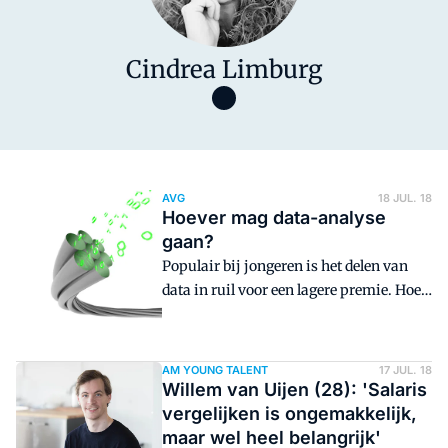
Cindrea Limburg
AVG
18 JUL. 18
Hoever mag data-analyse
gaan?
Populair bij jongeren is het delen van
data in ruil voor een lagere premie. Hoe
ver kunnen verzekeraars eigenlijk gaan
met de inzet van bigdata-analyses? De
Facebookpixel die zorgverzekeraars op
AM YOUNG TALENT
17 JUL. 18
hun site plaatsten, leidde dit voorjaar in
Willem van Uijen (28): 'Salaris
ieder geval tot verontwaardiging. Wat
vergelijken is ongemakkelijk,
zeggen drie experts van buiten de
maar wel heel belangrijk'