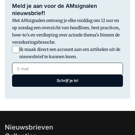
studiecentrum Kerckebosch. Volgens één
Meld je aan voor de AMsignalen
van de sprekers zit het belang van data
nieuwsbrief!
nog steeds niet 'tussen de oren' bij
Met AMsignalen ontvang je elke middag om 12 uur en
bestuurders.
op zondag een overzicht van headlines, best practices,
how-to's en verdieping over actuele thema's binnen de
verzekeringsbranche.
Ik maak direct een account aan om artikelen uit de
nieuwsbrief te kunnen lezen.
E-mail
Schrijf je in!
Nieuwsbrieven