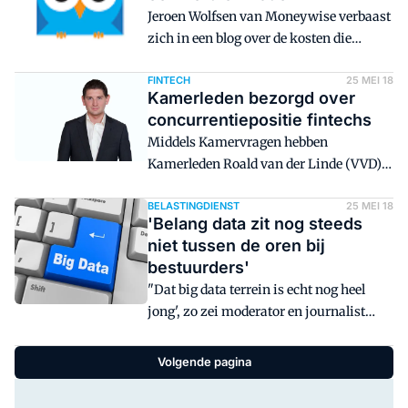
Jeroen Wolfsen van Moneywise verbaast
Vergadering is benoemd, zal de Raad Van
zich in een blog over de kosten die
Commissarissen hem aanstellen als
gepaard gaan bij het inzien van
voorzitter van de Raad van
gegevens bij het Bureau Krediet
FINTECH
25 MEI 18
Commissarissen van ABN Amro Group
Kamerleden bezorgd over
Registratie (BKR).
N.V. en van ABN Amro Bank N.V.
concurrentiepositie fintechs
Middels Kamervragen hebben
Kamerleden Roald van der Linde (VVD)
en Jan Paternotte (D66) hun zorgen geuit
over de ontwikkelingsmogelijkheden
BELASTINGDIENST
25 MEI 18
'Belang data zit nog steeds
voor Nederlandse fintechs. Ze zijn van
niet tussen de oren bij
mening dat door de verdere vertraging
bestuurders'
van de Payment Services Directment II
"Dat big data terrein is echt nog heel
(PSD 2) de concurrentiepositie van
jong', zo zei moderator en journalist
Nederlandse fintechs in het geding
Peter Olsthoorn gisteren tijdens
komt.
bijeenkomst 'Big Data bij fraude en
Volgende pagina
criminaliteitsbestrijding' die was
georganiseerd door uitgeverij en