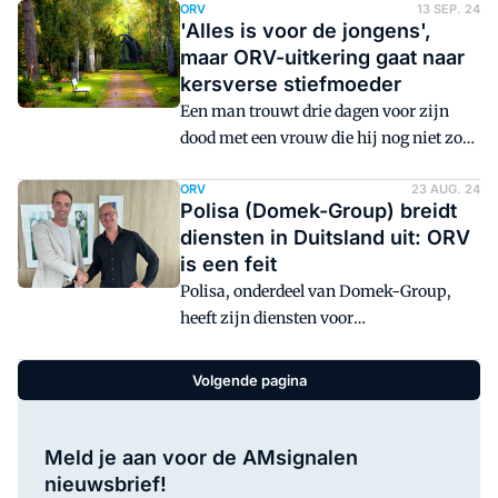
afgesloten, lopen huurders nog steeds
ORV
13 SEP. 24
'Alles is voor de jongens',
achter. Slechts vijftien procent van hen
maar ORV-uitkering gaat naar
geeft aan een ORV te hebben. Dit blijkt
kersverse stiefmoeder
uit onderzoek dat het Verbond van
Een man trouwt drie dagen voor zijn
Verzekeraars heeft laten uitvoeren.
dood met een vrouw die hij nog niet zo
lang kent. Zij strijkt als weduwe
conform de polisvoorwaarden de ORV-
ORV
23 AUG. 24
Polisa (Domek-Group) breidt
uitkering op. Dit tot afgrijzen van de
diensten in Duitsland uit: ORV
twee zoons van de man, maar zij krijgen
is een feit
bij het gerechtshof geen gelijk. Ze
Polisa, onderdeel van Domek-Group,
kunnen namelijk niet aantonen dat de
heeft zijn diensten voor
intentie van hun vader anders was.
arbeidsmigranten in Duitsland
uitgebreid met de introductie van een
Volgende pagina
overlijdensrisicoverzekering. Eind 2023
zette Polisa de eerste stap in de Duitse
markt met een uitvaartverzekering in
Meld je aan voor de AMsignalen
samenwerking met Dela Duitsland.
nieuwsbrief!