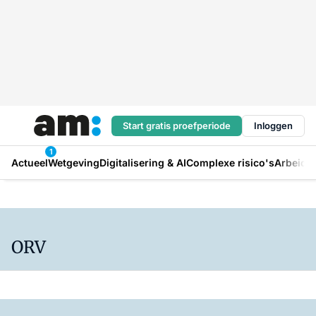
Start gratis proefperiode
Inloggen
1
Actueel
Wetgeving
Digitalisering & AI
Complexe risico's
Arbeids
ORV