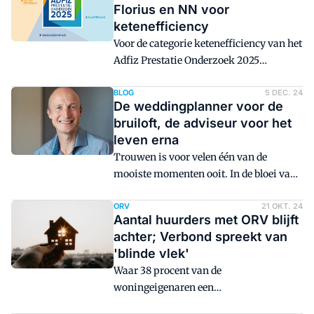
Florius en NN voor
nog nooit van deze verzekering hebben
ketenefficiency
gehoord. Ook het aantal mensen dat een
Voor de categorie ketenefficiency van het
ORV afsluit na financieel advies, daalt.
Adfiz Prestatie Onderzoek 2025
nomineert de branchevereniging de
initiatieven van Dazure, Florius en NN.
BLOG
5 DEC. 24
De weddingplanner voor de
bruiloft, de adviseur voor het
leven erna
Trouwen is voor velen één van de
mooiste momenten ooit. In de bloei van
je leven trouwen met de liefde van je
leven. De dag van de bruiloft is
ORV
21 OKT. 24
Aantal huurders met ORV blijft
misschien wel de dag dat je op je
achter; Verbond spreekt van
allermooist bent, je het meest gelukkig
'blinde vlek'
voelt én dat je het meest geliefd bent.
Waar 38 procent van de
woningeigenaren een
overlijdensrisicoverzekering heeft