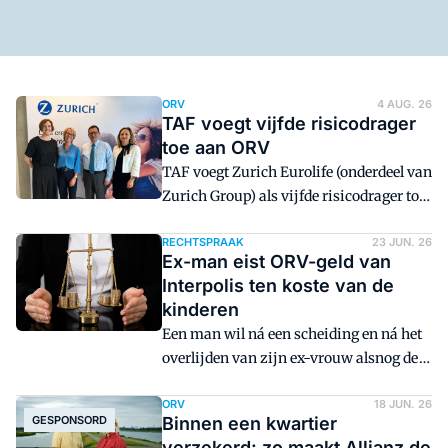
ORV
4 AUG. 26
TAF voegt vijfde risicodrager
toe aan ORV
TAF voegt Zurich Eurolife (onderdeel van
Zurich Group) als vijfde risicodrager toe
aan de TAF
Overlijdensrisicoverzekering (ORV).
RECHTSPRAAK
23 JUN. 26
Ex-man eist ORV-geld van
Andere risicodragers zijn onder meer
Interpolis ten koste van de
Swiss Re-dochter iptiQ en Quantum
kinderen
Leben.
Een man wil ná een scheiding en ná het
overlijden van zijn ex-vrouw alsnog de
uitkering op haar
overlijdensrisicoverzekering claimen.
ORV
18 JUN. 26
GESPONSORD
Binnen een kwartier
Hij stelt dat Interpolis en de Rabobank
verzekerd: zo maakt Allianz de