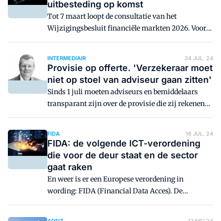
houdt dat in grote lijnen in en levert het de branche
uitbesteding op komst
ook nog wat op?
Tot 7 maart loopt de consultatie van het
Wijzigingsbesluit financiële markten 2026. Voor
financieel dienstverleners bevat de voorgestelde
wetswijziging een belangrijke aanscherping van
INTERMEDIAIR
24 JUL. 24
de regels voor uitbesteding van diensten aan
Provisie op offerte. 'Verzekeraar moet
partijen als softwareleveranciers en
niet op stoel van adviseur gaan zitten'
serviceproviders.
Sinds 1 juli moeten adviseurs en bemiddelaars
transparant zijn over de provisie die zij rekenen
en welke dienstverlening daar tegenover staat.
Richard Meinders (SVC Groep) ziet echter dat ook
FIDA
16 JUL. 24
steeds meer verzekeraars deze provisie op de
FIDA: de volgende ICT-verordening
offerte zetten. "Primair is het aan de adviseur of de
die voor de deur staat en de sector
bemiddelaar om dit kenbaar te maken."
gaat raken
En weer is er een Europese verordening in
wording: FIDA (Financial Data Acces). De
bedoeling van de verordening is dat consumenten
meer zeggenschap krijgen over hun data bij