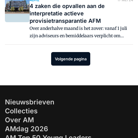
ADFIZ
17 MEI 24
financiële instellingen. Slimme financiële
4 zaken die opvallen aan de
dienstverleners kunnen met FIDA ook nieuwe
interpretatie actieve
verdienmodellen ontwikkelen.
provisietransparantie AFM
Over anderhalve maand is het zover: vanaf 1 juli
zijn adviseurs en bemiddelaars verplicht om
klanten actief te informeren over de afsluit- en
doorlopende provisie bij particuliere
schadeverzekeringen. De AFM heeft nu haar visie
Volgende pagina
op deze nieuwe regelgeving gepubliceerd. Vier
zaken vallen daarbij op.
Nieuwsbrieven
Collecties
Over AM
AMdag 2026
AM Top 50 Young Leaders