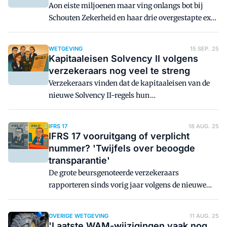
Aon eiste miljoenen maar ving onlangs bot bij
Schouten Zekerheid en haar drie overgestapte ex-
medewerkers. De uitspraak laat zien hoe
ontzettend veel belang wordt gehecht aan relatie-
WETGEVING
15 SEP. 25
en concurrentiebedingen in de sector. Nieuwe
Kapitaaleisen Solvency II volgens
wetgeving die 'klantjepik'-zaken beter regelt, is
verzekeraars nog veel te streng
onderweg.
Verzekeraars vinden dat de kapitaaleisen van de
nieuwe Solvency II-regels hun
investeringsmogelijkheden en concurrentiekracht
teveel belemmeren. De herziening van de Solvency
IFRS 17
18 AUG. 25
II-kapitaaleisen voor Europese verzekering wordt
IFRS 17 vooruitgang of verplicht
langzaam nader ingevuld. De consultatie van de
nummer? 'Twijfels over beoogde
verordening die verschillende rekenmethodes
transparantie'
invult, heeft volgens de verzekeraars wel dit
De grote beursgenoteerde verzekeraars
belangrijke pijnpunt voor verzekeraars naar
rapporteren sinds vorig jaar volgens de nieuwe
voren gebracht.
IFRS 17-boekhoudregels, die vooral impact hebben
op de waardering van toekomstige verplichtingen.
OVERIGE WETGEVING
11 AUG. 25
Dat maakt de resultaten gevoeliger voor
'Laatste WAM-wijzigingen vaak nog