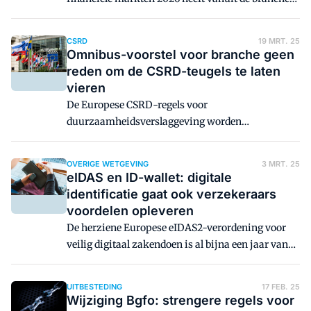
vooral kritiek opgeleverd over de strengere regels
rondom uitbesteding van werkzaamheden en de
CSRD
19 MRT. 25
aanscherping van de eisen voor taxaties op
Omnibus-voorstel voor branche geen
afstand. De termen 'overregulering' en 'ongelijk
reden om de CSRD-teugels te laten
speelveld' vallen herhaaldelijk.
vieren
De Europese CSRD-regels voor
duurzaamheidsverslaggeving worden
waarschijnlijk versoepeld. Een aantal
verzekeraars en intermediairbedrijven hoeven
OVERIGE WETGEVING
3 MRT. 25
daardoor niet of pas twee jaar later te rapporteren
eIDAS en ID-wallet: digitale
over de duurzaamheidsaspecten van hun bedrijf.
identificatie gaat ook verzekeraars
Navraag bij Alpina Group, Yellow Hive, VvAA en
voordelen opleveren
ZLM leert dat er voor hen in de praktijk niet veel
De herziene Europese eIDAS2-verordening voor
verandert.
veilig digitaal zakendoen is al bijna een jaar van
kracht. Verzekeraars moeten er ook mee aan de
slag, want eind 2027 moeten zij het gebruik van
UITBESTEDING
17 FEB. 25
zogeheten ID-wallets kunnen faciliteren. Wat
Wijziging Bgfo: strengere regels voor