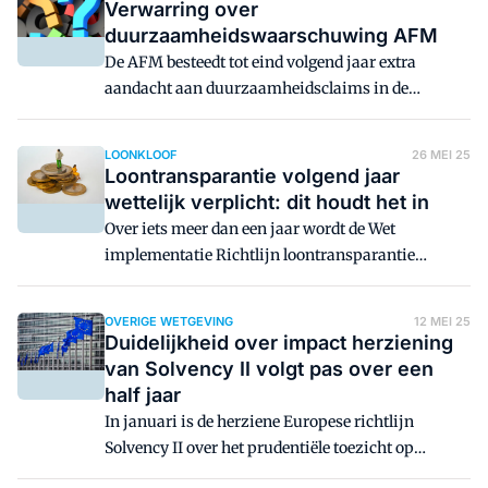
geadviseerd.
Verwarring over
duurzaamheidswaarschuwing AFM
De AFM besteedt tot eind volgend jaar extra
aandacht aan duurzaamheidsclaims in de
financiële sector. Want op dat punt gaat het nog
niet goed genoeg, waarschuwde de toezichthouder
LOONKLOOF
26 MEI 25
eerder dit jaar. Maar wat moeten verzekeraars en
Loontransparantie volgend jaar
intermediairbedrijven concreet doen met die
wettelijk verplicht: dit houdt het in
waarschuwing? Niet iedereen heeft helder wat de
Over iets meer dan een jaar wordt de Wet
AFM ermee bedoelt, blijkt uit rondgang van AM.
implementatie Richtlijn loontransparantie
mannen en vrouwen van kracht. Werkgevers met
100 of meer medewerkers krijgen er dan mee te
OVERIGE WETGEVING
12 MEI 25
maken. De wet schrijft niet alleen voor dat je moet
Duidelijkheid over impact herziening
rapporteren over beloningsverschillen tussen
van Solvency II volgt pas over een
mannen en vrouwen, maar legt ook beperkingen
half jaar
en verplichtingen op over wat je wel en niet mag
In januari is de herziene Europese richtlijn
melden en vragen.
Solvency II over het prudentiële toezicht op
verzekeraars officieel gepubliceerd. Over het