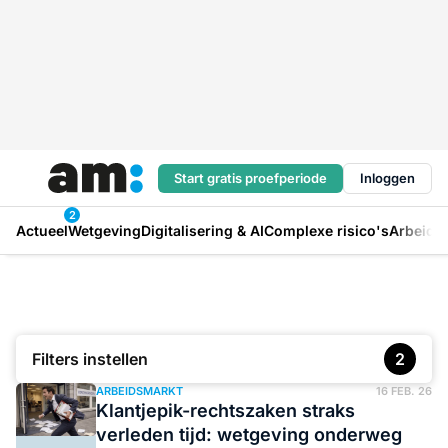
Start gratis proefperiode
Inloggen
2
Actueel
Wetgeving
Digitalisering & AI
Complexe risico's
Arbeids
Filters instellen
2
ARBEIDSMARKT
16 FEB. 26
Klantjepik-rechtszaken straks
verleden tijd: wetgeving onderweg