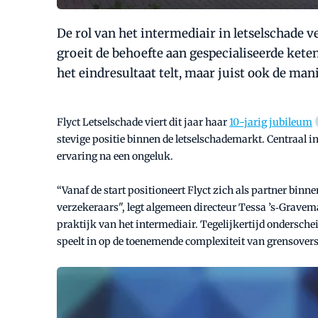
De rol van het intermediair in letselschade
groeit de behoefte aan gespecialiseerde ketenp
het eindresultaat telt, maar juist ook de ma
Flyct Letselschade viert dit jaar haar
10-jarig jubileum
stevige positie binnen de letselschademarkt. Centraal i
ervaring na een ongeluk.
“Vanaf de start positioneert Flyct zich als partner bi
verzekeraars", legt algemeen directeur Tessa ’s‑Gravema
praktijk van het intermediair. Tegelijkertijd ondersche
speelt in op de toenemende complexiteit van grensovers