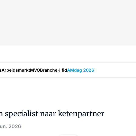
s
Arbeidsmarkt
MVO
Branche
Kifid
AMdag 2026
an specialist naar ketenpartner
jun. 2026