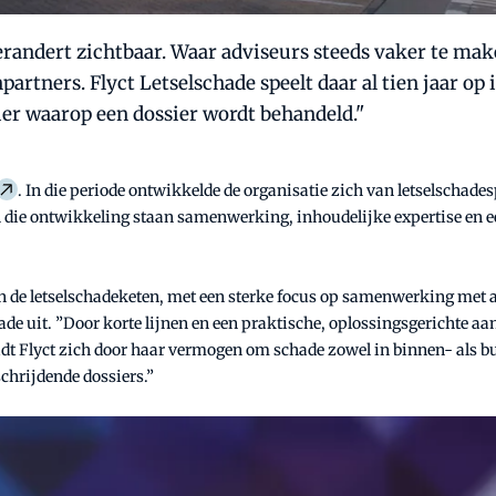
 verandert zichtbaar. Waar adviseurs steeds vaker te m
artners. Flyct Letselschade speelt daar al tien jaar op i
nier waarop een dossier wordt behandeld."
. In die periode ontwikkelde de organisatie zich van letselschades
n die ontwikkeling staan samenwerking, inhoudelijke expertise en ee
nnen de letselschadeketen, met een sterke focus op samenwerking me
de uit. ”Door korte lijnen en een praktische, oplossingsgerichte aan
idt Flyct zich door haar vermogen om schade zowel in binnen- als bu
chrijdende dossiers.”