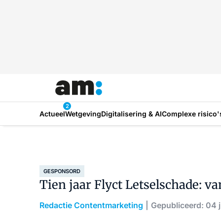
2
Actueel
Wetgeving
Digitalisering & AI
Complexe risico'
GESPONSORD
Tien jaar Flyct Letselschade: v
Redactie Contentmarketing
Gepubliceerd: 04 