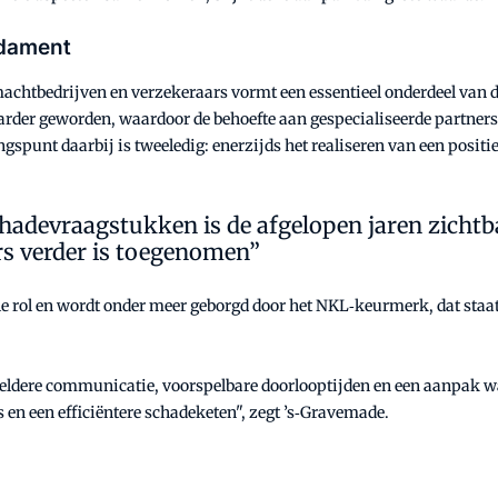
ndament
tbedrijven en verzekeraars vormt een essentieel onderdeel van de 
arder geworden, waardoor de behoefte aan gespecialiseerde partners 
gspunt daarbij is tweeledig: enerzijds het realiseren van een positie
lschadevraagstukken is de afgelopen jaren zich
rs verder is toegenomen”
le rol en wordt onder meer geborgd door het NKL‑keurmerk, dat staat
heldere communicatie, voorspelbare doorlooptijden en een aanpak wa
 en een efficiëntere schadeketen", zegt ’s‑Gravemade.