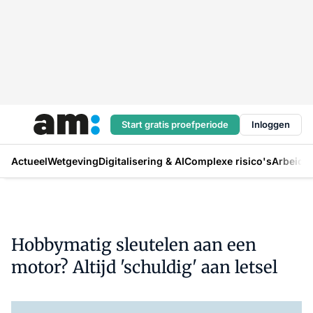
Start gratis proefperiode
Inloggen
Actueel
Wetgeving
Digitalisering & AI
Complexe risico's
Arbeids
Hobbymatig sleutelen aan een
motor? Altijd 'schuldig' aan letsel