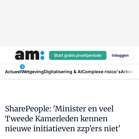
Start gratis proefperiode
Inloggen
3
Actueel
Wetgeving
Digitalisering & AI
Complexe risico's
Arbeids
SharePeople: 'Minister en veel
Tweede Kamerleden kennen
nieuwe initiatieven zzp'ers niet'