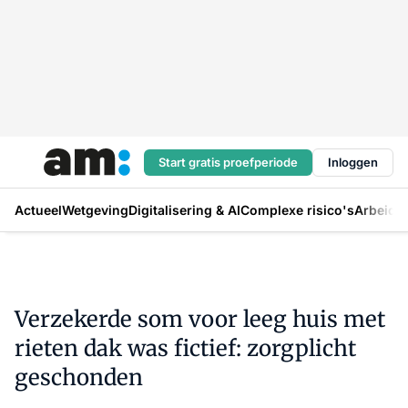
Start gratis proefperiode
Inloggen
Actueel
Wetgeving
Digitalisering & AI
Complexe risico's
Arbeids
Verzekerde som voor leeg huis met
rieten dak was fictief: zorgplicht
geschonden