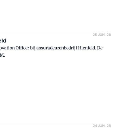
25 JUN. 26
eld
vation Officer bij assuradeurenbedrijf Hienfeld. De
FM.
24 JUN. 26