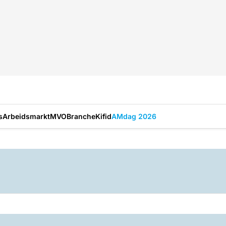
s
Arbeidsmarkt
MVO
Branche
Kifid
AMdag 2026