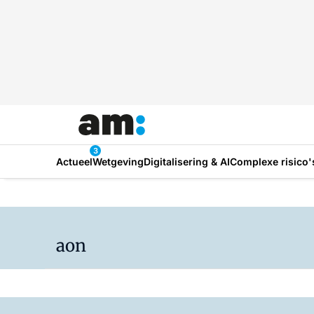
3
Actueel
Wetgeving
Digitalisering & AI
Complexe risico'
aon