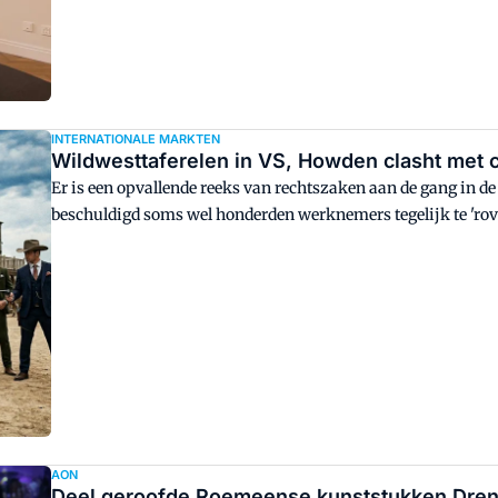
INTERNATIONALE MARKTEN
Wildwesttaferelen in VS, Howden clasht met
Er is een opvallende reeks van rechtszaken aan de gang in 
beschuldigd soms wel honderden werknemers tegelijk te 'rov
& Brown, Marsh en WTW klaagden Howden US in het afgelope
Howden in de zaak met Aon een schikking heeft getroffen.
AON
Deel geroofde Roemeense kunststukken Drent