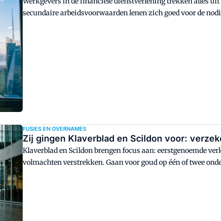
Werkgevers in de financiële dienstverlening trekken alles ui
secundaire arbeidsvoorwaarden lenen zich goed voor de nodig
maandelijks bijzondere arbeidsvoorwaarden uit de sector bes
Aon.
FUSIES EN OVERNAMES
Zij gingen Klaverblad en Scildon voor: verze
Klaverblad en Scildon brengen focus aan: eerstgenoemde verk
volmachten verstrekken. Gaan voor goud op één of twee onderd
distributiekanalen en in talloze deelmarkten klinkt tegelijker
verschillende verzekeringsbedrijven gingen hen voor.