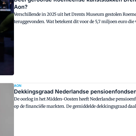
Aon?
Verschillende in 2025 uit het Drents Museum gestolen Roem
teruggevonden. Wat betekent dit voor de 5,7 miljoen euro di
zelf aan Roemenië betaalde?
AON
Dekkingsgraad Nederlandse pensioenfondsen 
De oorlog in het Midden-Oosten heeft Nederlandse pensioe
op de financiële markten. De gemiddelde dekkingsgraad daal
Eind februari was de dekkingsgraad nog 128 procent.