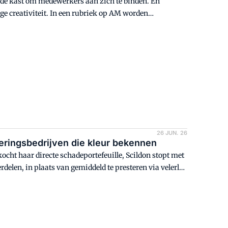
t de kast om medewerkers aan zich te binden. En
e creativiteit. In een rubriek op AM worden
proken. Dit keer: (internationaal) carrière maken bij
26 JUN. 26
keringsbedrijven die kleur bekennen
ocht haar directe schadeportefeuille, Scildon stopt met
elen, in plaats van gemiddeld te presteren via velerlei
tijd gedurfd en logisch. Maar ze zijn niet de eerste: