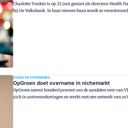
Charlotte Tordoir is op 22 juni gestart als directeur Health 
bij De Volksbank. In haar nieuwe baan wordt ze verantwoorde
FUSIES EN OVERNAMES
OpGroen doet overname in nichemarkt
OpGroen neemt honderd procent van de aandelen over van VDK
zich in autoverzekeringen en werkt met een netwerk van zo'
overname wil OpGroen zijn partnerkanalen versterken.