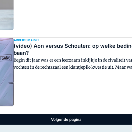
ARBEIDSMARKT
(video) Aon versus Schouten: op welke beding
baan?
Begin dit jaar was er een leerzaam inkijkje in de rivaliteit
vochten in de rechtszaal een klantjepik-kwestie uit. Maar w
contractbedingen moet je eigenlijk letten als je van baan wi
Volgende pagina