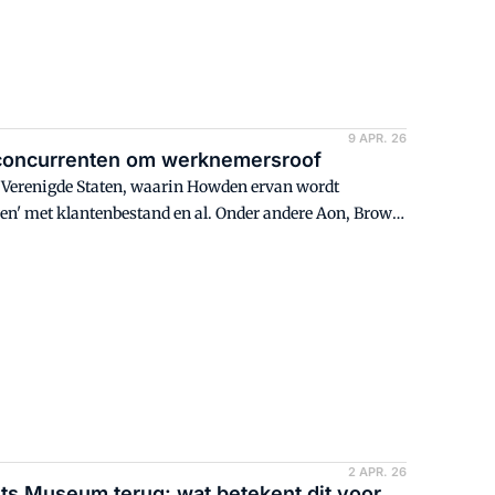
9 APR. 26
 concurrenten om werknemersroof
de Verenigde Staten, waarin Howden ervan wordt
en' met klantenbestand en al. Onder andere Aon, Brown
n half jaar aan. Deze week kwam naar buiten dat
2 APR. 26
s Museum terug: wat betekent dit voor