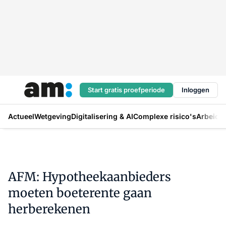
Start gratis proefperiode
Inloggen
Actueel
Wetgeving
Digitalisering & AI
Complexe risico's
Arbeids
AFM: Hypotheekaanbieders
moeten boeterente gaan
herberekenen