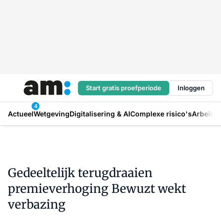
Start gratis proefperiode
Inloggen
4
Actueel
Wetgeving
Digitalisering & AI
Complexe risico's
Arbeids
Gedeeltelijk terugdraaien
premieverhoging Bewuzt wekt
verbazing