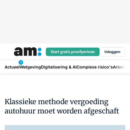
Start gratis proefperiode
Inloggen
1
Actueel
Wetgeving
Digitalisering & AI
Complexe risico's
Arbeids
Klassieke methode vergoeding
autohuur moet worden afgeschaft