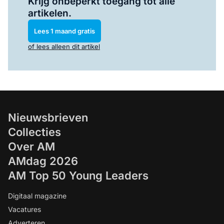
Krijg onbeperkt toegang tot alle
artikelen.
Lees 1 maand gratis
of lees alleen dit artikel
Nieuwsbrieven
Collecties
Over AM
AMdag 2026
AM Top 50 Young Leaders
Digitaal magazine
Vacatures
Adverteren