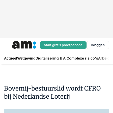
Start gratis proefperiode
Inloggen
Actueel
Wetgeving
Digitalisering & AI
Complexe risico's
Arbeids
Bovemij-bestuurslid wordt CFRO
bij Nederlandse Loterij