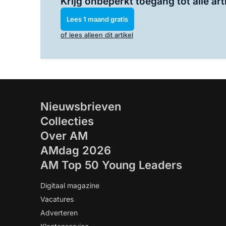
Krijg onbeperkt toegang tot alle art
Lees 1 maand gratis
of lees alleen dit artikel
Nieuwsbrieven
Collecties
Over AM
AMdag 2026
AM Top 50 Young Leaders
Digitaal magazine
Vacatures
Adverteren