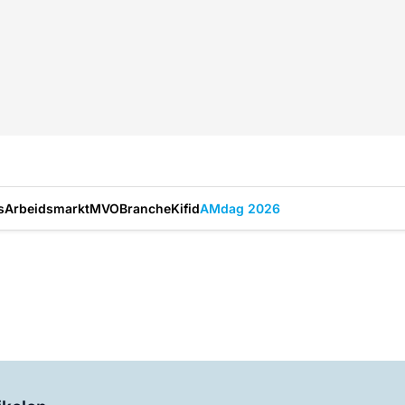
s
Arbeidsmarkt
MVO
Branche
Kifid
AMdag 2026
Log in
om dit artikel te lezen.