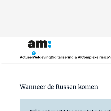
2
Actueel
Wetgeving
Digitalisering & AI
Complexe risico'
Wanneer de Russen komen