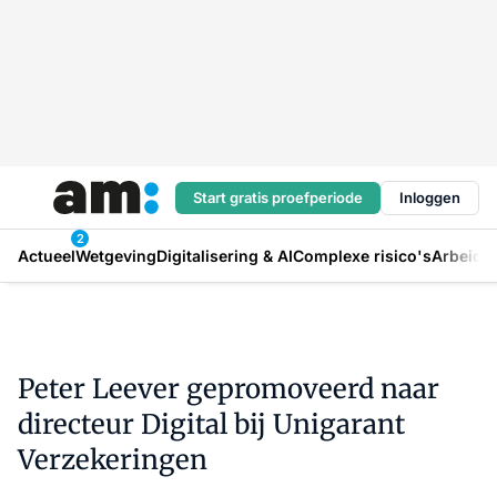
Start gratis proefperiode
Inloggen
2
Actueel
Wetgeving
Digitalisering & AI
Complexe risico's
Arbeids
Peter Leever gepromoveerd naar
directeur Digital bij Unigarant
Verzekeringen