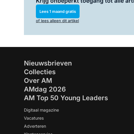
Krijg onbeperkt toegang tot alle art
Lees 1 maand gratis
of lees alleen dit artikel
Nieuwsbrieven
Collecties
Over AM
AMdag 2026
AM Top 50 Young Leaders
Digitaal magazine
Vacatures
Adverteren