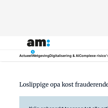
5
Actueel
Wetgeving
Digitalisering & AI
Complexe risico'
Loslippige opa kost frauderend