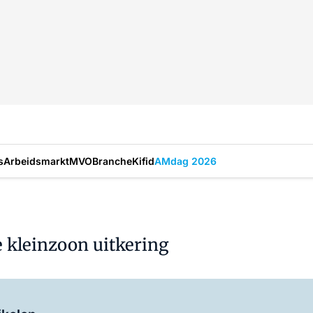
s
Arbeidsmarkt
MVO
Branche
Kifid
AMdag 2026
e kleinzoon uitkering
Log in
om dit artikel te lezen.