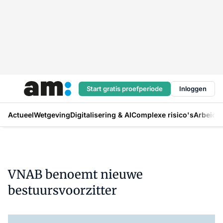
Start gratis proefperiode
Inloggen
Actueel
Wetgeving
Digitalisering & AI
Complexe risico's
Arbeids
VNAB benoemt nieuwe
bestuursvoorzitter