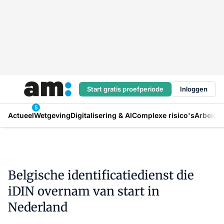
Start gratis proefperiode
Inloggen
5
Actueel
Wetgeving
Digitalisering & AI
Complexe risico's
Arbeids
Belgische identificatiedienst die
iDIN overnam van start in
Nederland