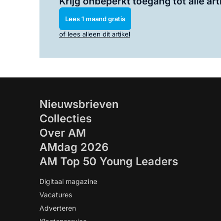
Krijg onbeperkt toegang tot alle art
Lees 1 maand gratis
of lees alleen dit artikel
Nieuwsbrieven
Collecties
Over AM
AMdag 2026
AM Top 50 Young Leaders
Digitaal magazine
Vacatures
Adverteren