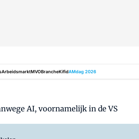
s
Arbeidsmarkt
MVO
Branche
Kifid
AMdag 2026
anwege AI, voornamelijk in de VS
Log in
om dit artikel te lezen.