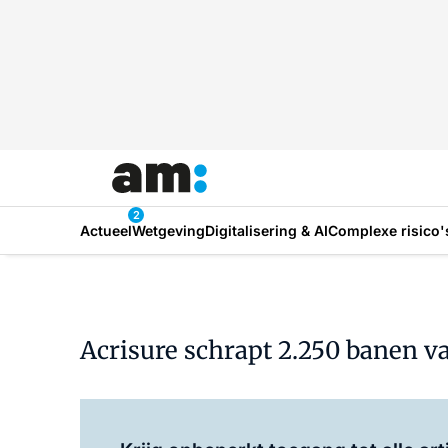
2
Actueel
Wetgeving
Digitalisering & AI
Complexe risico'
Acrisure schrapt 2.250 banen v