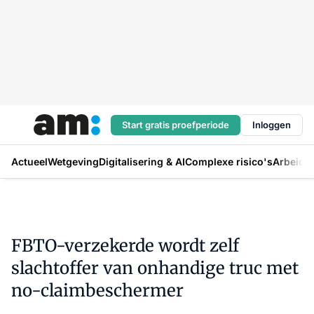
Start gratis proefperiode
Inloggen
Actueel
Wetgeving
Digitalisering & AI
Complexe risico's
Arbeids
FBTO-verzekerde wordt zelf
slachtoffer van onhandige truc met
no-claimbeschermer