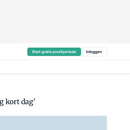
Start gratis proefperiode
Inloggen
g kort dag'