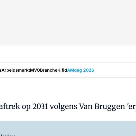
s
Arbeidsmarkt
MVO
Branche
Kifid
AMdag 2026
ftrek op 2031 volgens Van Bruggen 'er
Log in
om dit artikel te lezen.