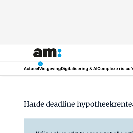
3
Actueel
Wetgeving
Digitalisering & AI
Complexe risico'
Harde deadline hypotheekrentea