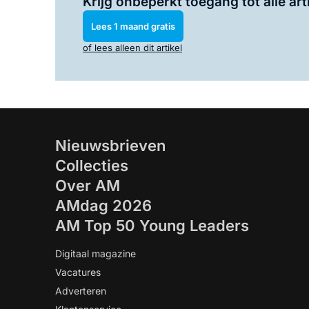
Krijg onbeperkt toegang tot alle art
Lees 1 maand gratis
of lees alleen dit artikel
Nieuwsbrieven
Collecties
Over AM
AMdag 2026
AM Top 50 Young Leaders
Digitaal magazine
Vacatures
Adverteren