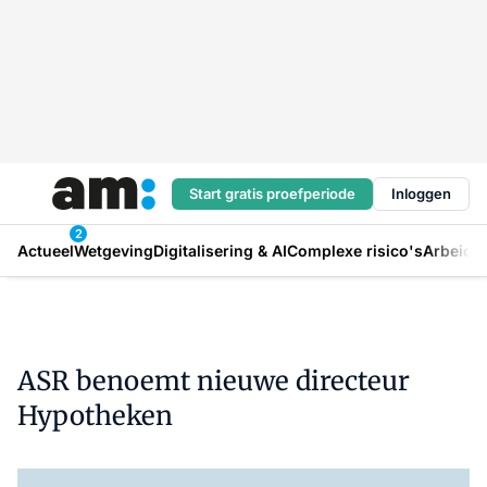
Start gratis proefperiode
Inloggen
2
Actueel
Wetgeving
Digitalisering & AI
Complexe risico's
Arbeids
ASR benoemt nieuwe directeur
Hypotheken