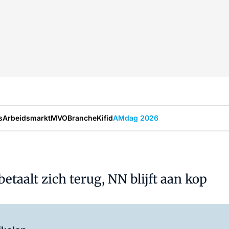
s
Arbeidsmarkt
MVO
Branche
Kifid
AMdag 2026
taalt zich terug, NN blijft aan kop
Log in
om dit artikel te lezen.