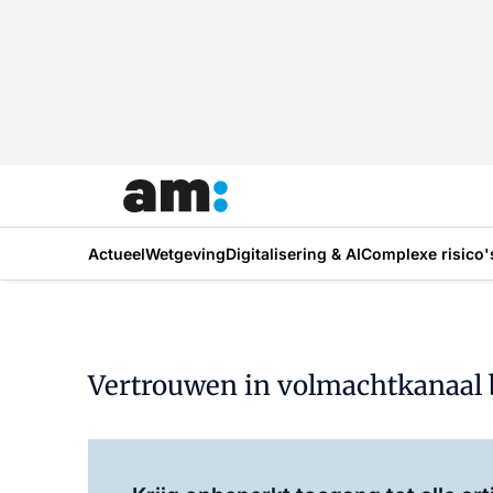
Actueel
Wetgeving
Digitalisering & AI
Complexe risico'
Vertrouwen in volmachtkanaal be