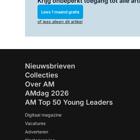
Krijg onbeperkt toegang tot alle art
Lees 1 maand gratis
of lees alleen dit artikel
Nieuwsbrieven
Collecties
Over AM
AMdag 2026
AM Top 50 Young Leaders
Digitaal magazine
Vacatures
Adverteren