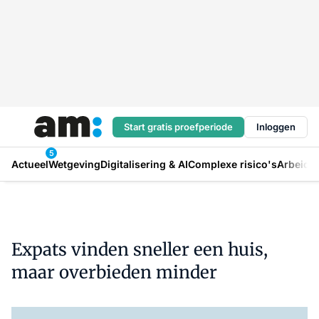
Start gratis proefperiode
Inloggen
5
Actueel
Wetgeving
Digitalisering & AI
Complexe risico's
Arbeids
Expats vinden sneller een huis,
maar overbieden minder