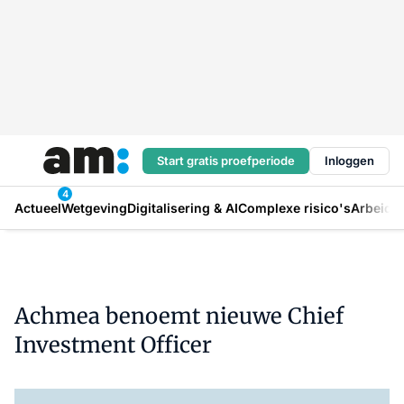
Start gratis proefperiode
Inloggen
4
Actueel
Wetgeving
Digitalisering & AI
Complexe risico's
Arbeids
Achmea benoemt nieuwe Chief
Investment Officer