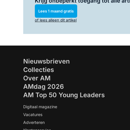
Krijg onbeperkt toegang tot alle art
Lees 1 maand gratis
of lees alleen dit artikel
Nieuwsbrieven
Collecties
Over AM
AMdag 2026
AM Top 50 Young Leaders
Digitaal magazine
Vacatures
Adverteren