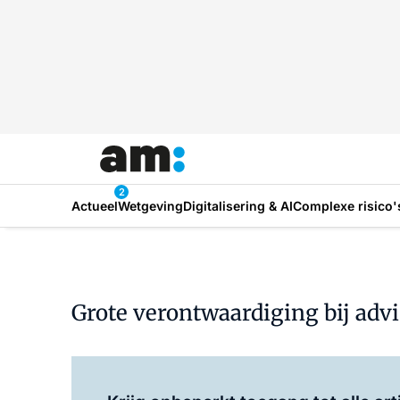
2
Actueel
Wetgeving
Digitalisering & AI
Complexe risico'
Grote verontwaardiging bij advi