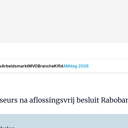
s
Arbeidsmarkt
MVO
Branche
Kifid
AMdag 2026
seurs na aflossingsvrij besluit Raboba
Log in
om dit artikel te lezen.