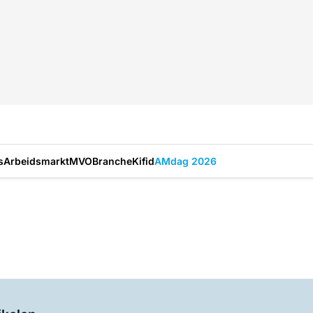
s
Arbeidsmarkt
MVO
Branche
Kifid
AMdag 2026
Log in
om dit artikel te lezen.