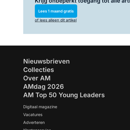
Krijg onbeperkt toegang tot alle art
Lees 1 maand gratis
of lees alleen dit artikel
Nieuwsbrieven
Collecties
Over AM
AMdag 2026
AM Top 50 Young Leaders
Digitaal magazine
Vacatures
Adverteren