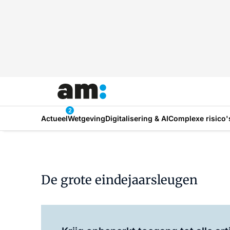
2
Actueel
Wetgeving
Digitalisering & AI
Complexe risico'
De grote eindejaarsleugen