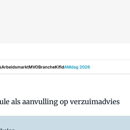
s
Arbeidsmarkt
MVO
Branche
Kifid
AMdag 2026
e als aanvulling op verzuimadvies
Log in
om dit artikel te lezen.