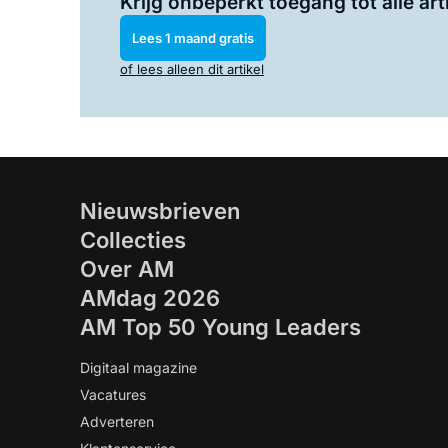
Krijg onbeperkt toegang tot alle art
Lees 1 maand gratis
of lees alleen dit artikel
Nieuwsbrieven
Collecties
Over AM
AMdag 2026
AM Top 50 Young Leaders
Digitaal magazine
Vacatures
Adverteren