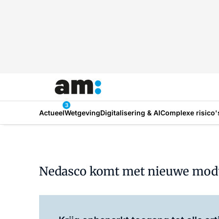
3
Actueel
Wetgeving
Digitalisering & AI
Complexe risico'
Nedasco komt met nieuwe modul