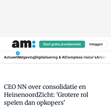
Start gratis proefperiode
Inloggen
5
Actueel
Wetgeving
Digitalisering & AI
Complexe risico's
Arbeids
CEO NN over consolidatie en
HeinenoordZicht: 'Grotere rol
spelen dan opkopers'