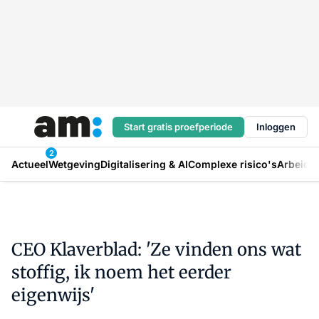
Start gratis proefperiode
Inloggen
2
Actueel
Wetgeving
Digitalisering & AI
Complexe risico's
Arbeids
CEO Klaverblad: 'Ze vinden ons wat
stoffig, ik noem het eerder
eigenwijs'