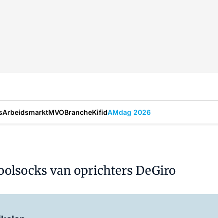
s
Arbeidsmarkt
MVO
Branche
Kifid
AMdag 2026
oolsocks van oprichters DeGiro
Log in
om dit artikel te lezen.