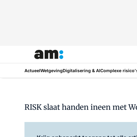
Actueel
Wetgeving
Digitalisering & AI
Complexe risico'
RISK slaat handen ineen met W