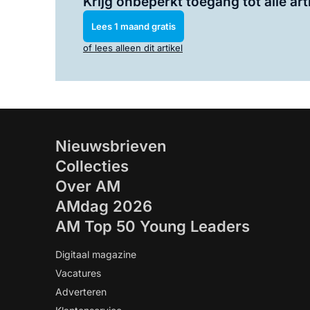
Krijg onbeperkt toegang tot alle art
Lees 1 maand gratis
of lees alleen dit artikel
Nieuwsbrieven
Collecties
Over AM
AMdag 2026
AM Top 50 Young Leaders
Digitaal magazine
Vacatures
Adverteren