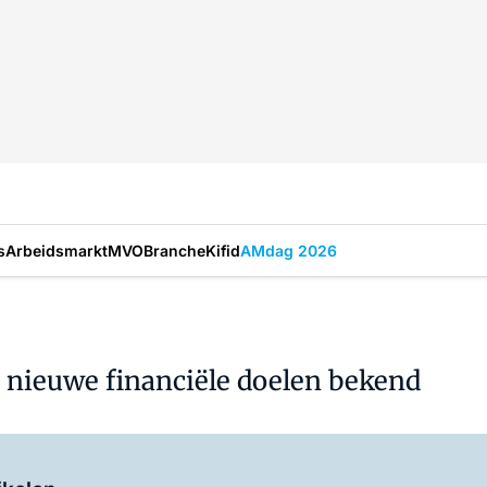
s
Arbeidsmarkt
MVO
Branche
Kifid
AMdag 2026
 nieuwe financiële doelen bekend
Log in
om dit artikel te lezen.