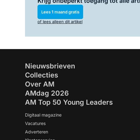
Krijg onbeperkt toegang tot alle art
Lees 1 maand gratis
of lees alleen dit artikel
Nieuwsbrieven
Collecties
Over AM
AMdag 2026
AM Top 50 Young Leaders
Digitaal magazine
Vacatures
Adverteren