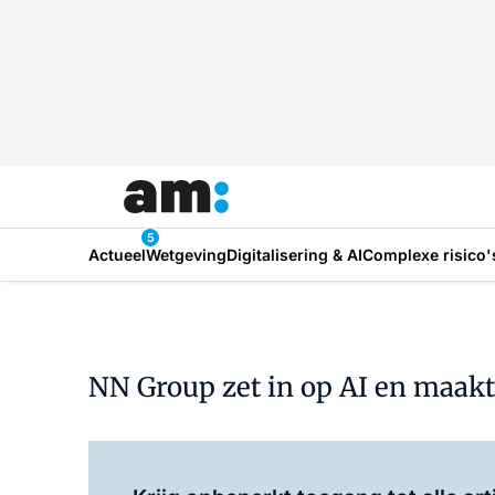
5
Actueel
Wetgeving
Digitalisering & AI
Complexe risico'
NN Group zet in op AI en maakt