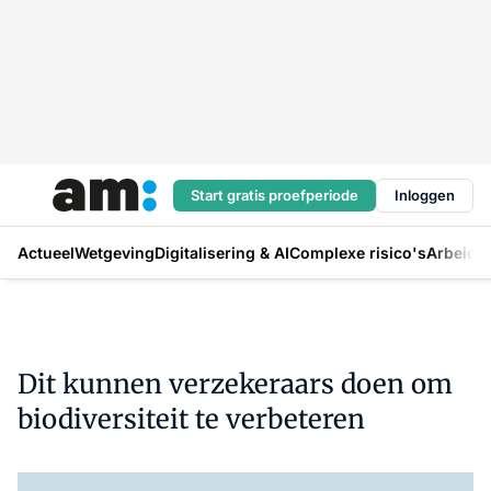
Start gratis proefperiode
Inloggen
Actueel
Wetgeving
Digitalisering & AI
Complexe risico's
Arbeids
Dit kunnen verzekeraars doen om
biodiversiteit te verbeteren