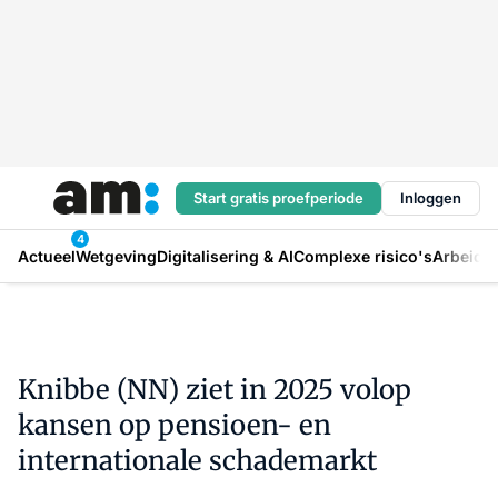
Start gratis proefperiode
Inloggen
4
Actueel
Wetgeving
Digitalisering & AI
Complexe risico's
Arbeids
Knibbe (NN) ziet in 2025 volop
kansen op pensioen- en
internationale schademarkt