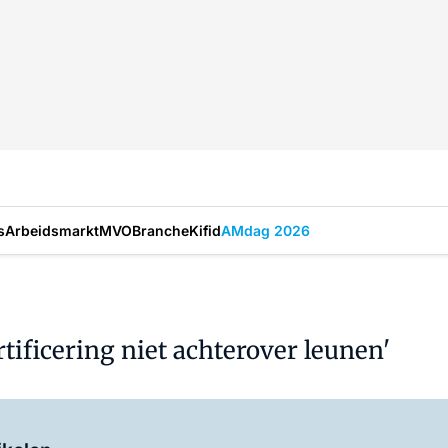
s
Arbeidsmarkt
MVO
Branche
Kifid
AMdag 2026
tificering niet achterover leunen'
Log in
om dit artikel te lezen.