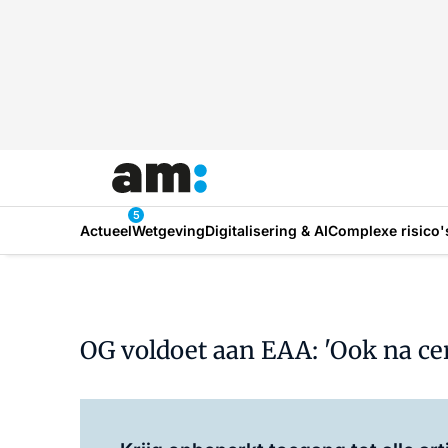
5
Actueel
Wetgeving
Digitalisering & AI
Complexe risico'
OG voldoet aan EAA: 'Ook na cer