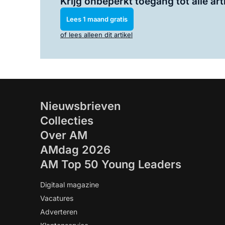
Krijg onbeperkt toegang tot alle art
Lees 1 maand gratis
of lees alleen dit artikel
Nieuwsbrieven
Collecties
Over AM
AMdag 2026
AM Top 50 Young Leaders
Digitaal magazine
Vacatures
Adverteren