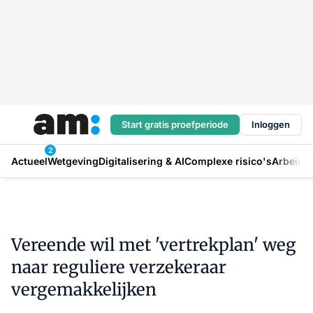
Start gratis proefperiode
Inloggen
2
Actueel
Wetgeving
Digitalisering & AI
Complexe risico's
Arbeids
Vereende wil met 'vertrekplan' weg
naar reguliere verzekeraar
vergemakkelijken