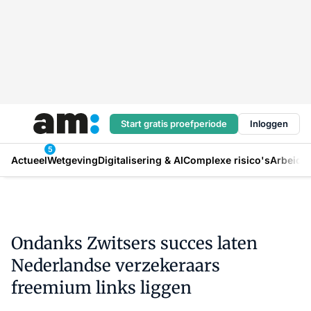
Start gratis proefperiode
Inloggen
5
Actueel
Wetgeving
Digitalisering & AI
Complexe risico's
Arbeids
Ondanks Zwitsers succes laten
Nederlandse verzekeraars
freemium links liggen